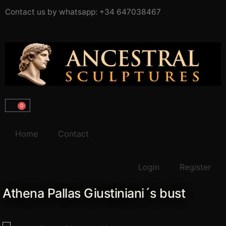
Ir
Contact us by whatsapp: +34 647038467
al
contenido
0
Carrito
Home
Contact
Login
Register
Athena Pallas Giustiniani´s bust