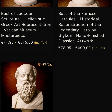
pueden
pueden
elegir
elegir
Bust of Laocoön
Bust of the Farnese
en
en
Sculpture – Hellenistic
Hercules – Historical
la
la
Greek Art Representation
Reconstruction of the
página
página
| Vatican Museum
Legendary Hero by
de
de
Masterpiece
Glykon | Hand-Finished
producto
producto
Classical Artwork
€
74,95
-
€
675,00
(Inc. Tax)
€
78,95
-
€
699,00
(Inc. Tax)
Rango
Este
de
producto
precios:
desde
tiene
€79,95
múltiples
hasta
variantes.
€685,00
Las
opciones
se