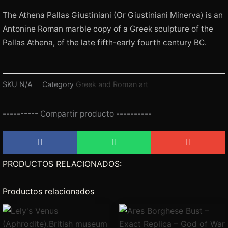
The Athena Pallas Giustiniani (Or Giustiniani Minerva) is an
Antonine Roman marble copy of a Greek sculpture of the
Pallas Athena, of the late fifth-early fourth century BC.
SKU
N/A
Category
Greek and Roman art
---------- Compartir producto ----------
PRODUCTOS RELACIONADOS:
Productos relacionados
Rango
Rango
Este
Este
de
de
producto
producto
precios:
precios: