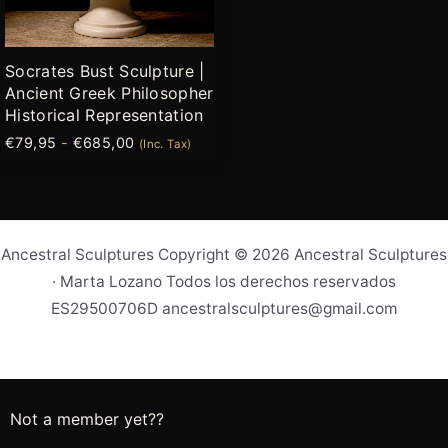
pueden
elegir
Socrates Bust Sculpture |
en
Ancient Greek Philosopher
la
Historical Representation
página
€
79,95
-
€
685,00
(Inc. Tax)
de
producto
Ancestral Sculptures Copyright © 2026 Ancestral Sculptures
· Marta Lozano Todos los derechos reservados
ES29500706D ancestralsculptures@gmail.com
Not a member yet??