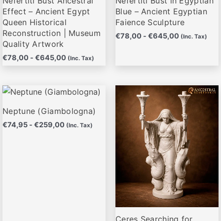
Nefertiti Bust Ancestral
Nefertiti Bust in Egyptian
en
en
Effect – Ancient Egypt
Blue – Ancient Egyptian
la
la
Queen Historical
Faience Sculpture
página
página
Reconstruction | Museum
€
78,00
-
€
645,00
(Inc. Tax)
de
de
Quality Artwork
producto
producto
€
78,00
-
€
645,00
(Inc. Tax)
Rango
Rango
Este
Este
de
de
producto
producto
precios:
precios:
Neptune (Giambologna)
desde
desde
tiene
tiene
€
74,95
-
€
259,00
€74,95
€69,00
(Inc. Tax)
múltiples
múltiples
hasta
hasta
variantes.
variantes.
€259,00
€675,00
Las
Las
opciones
opciones
se
se
pueden
pueden
elegir
elegir
Ceres Searching for
en
en