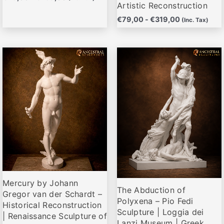
de
de
Artistic Reconstruction
producto
producto
€
79,00
-
€
319,00
(Inc. Tax)
Rango
Rango
Este
Este
de
de
producto
producto
precios:
precios:
desde
desde
tiene
tiene
€74,00
€82,95
múltiples
múltiples
hasta
hasta
variantes.
variantes.
€669,00
€176,00
Las
Las
opciones
opciones
se
se
pueden
pueden
elegir
elegir
Mercury by Johann
en
en
The Abduction of
Gregor van der Schardt –
la
la
Polyxena – Pio Fedi
Historical Reconstruction
página
página
Sculpture | Loggia dei
| Renaissance Sculpture of
de
de
Lanzi Museum | Greek