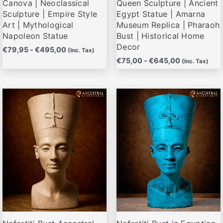
Canova | Neoclassical
Queen Sculpture | Ancient
página
página
Sculpture | Empire Style
Egypt Statue | Amarna
de
de
Art | Mythological
Museum Replica | Pharaoh
producto
producto
Napoleon Statue
Bust | Historical Home
Decor
€
79,95
-
€
495,00
(Inc. Tax)
€
75,00
-
€
645,00
(Inc. Tax)
Rango
Rango
Este
Este
de
de
producto
producto
precios:
precios:
desde
desde
tiene
tiene
€78,00
€78,00
múltiples
múltiples
hasta
hasta
variantes.
variantes.
€645,00
€645,00
Las
Las
opciones
opciones
se
se
pueden
pueden
elegir
elegir