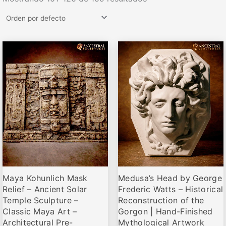
Rango
Rango
Este
Este
de
de
producto
producto
precios:
precios:
desde
desde
tiene
tiene
€79,00
€82,95
múltiples
múltiples
hasta
hasta
variantes.
variantes.
€369,00
€423,00
Las
Las
opciones
opciones
se
se
pueden
pueden
elegir
elegir
Maya Kohunlich Mask
Medusa’s Head by George
en
en
Relief – Ancient Solar
Frederic Watts – Historical
la
la
Temple Sculpture –
Reconstruction of the
página
página
Classic Maya Art –
Gorgon | Hand-Finished
de
de
Architectural Pre-
Mythological Artwork