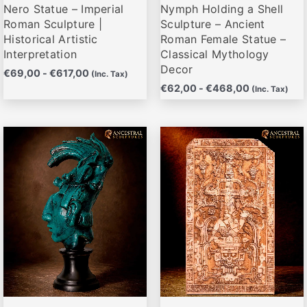
Nero Statue – Imperial
Nymph Holding a Shell
en
en
Roman Sculpture |
Sculpture – Ancient
la
la
Historical Artistic
Roman Female Statue –
página
página
Interpretation
Classical Mythology
de
de
Decor
€
69,00
-
€
617,00
(Inc. Tax)
producto
producto
€
62,00
-
€
468,00
(Inc. Tax)
Rango
Rango
Este
Este
de
de
producto
producto
precios:
precios:
desde
desde
tiene
tiene
€67,95
€81,95
múltiples
múltiples
hasta
hasta
variantes.
variantes.
€669,00
€119,00
Las
Las
opciones
opciones
se
se
pueden
pueden
elegir
elegir