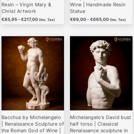
página
página
Resin – Virgin Mary &
Wine | Handmade Resin
de
de
Christ Artwork
Statue
producto
producto
€
85,95
-
€
217,00
€
69,00
-
€
665,00
(Inc. Tax)
(Inc. Tax)
Rango
Rango
Este
Este
de
de
producto
producto
precios:
precios:
desde
desde
tiene
tiene
€69,00
€62,00
múltiples
múltiples
hasta
hasta
variantes.
variantes.
€665,00
€530,00
Las
Las
opciones
opciones
se
se
pueden
pueden
elegir
elegir
Bacchus by Michelangelo
Michelangelo’s David bust
en
en
| Renaissance Sculpture of
half torso | Classical
la
la
the Roman God of Wine |
Renaissance sculpture in
página
página