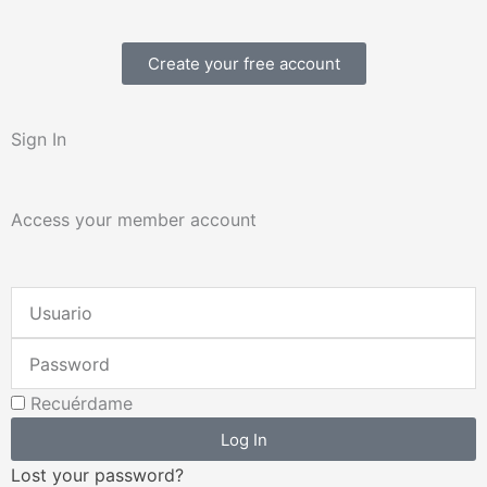
Create your free account
Sign In
Access your member account
Username
or
Password
Email
Address
Recuérdame
Log In
Lost your password?