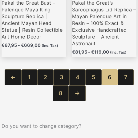
Pakal the Great Bust –
Pakal the Great’s
en
en
Palenque Maya King
Sarcophagus Lid Replica –
la
la
Sculpture Replica |
Mayan Palenque Art in
página
página
Ancient Mayan Head
Resin – 100% Exact &
de
de
Statue | Resin Collectible
Exclusive Handcrafted
producto
producto
Art Home Decor
Sculpture – Ancient
Astronaut
€
67,95
-
€
669,00
(Inc. Tax)
€
81,95
-
€
119,00
(Inc. Tax)
←
1
2
3
4
5
6
7
8
→
Do you want to change category?