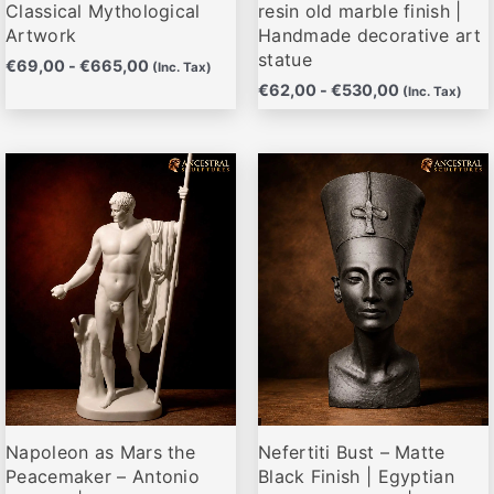
Classical Mythological
resin old marble finish |
de
de
Artwork
Handmade decorative art
producto
producto
statue
€
69,00
-
€
665,00
(Inc. Tax)
€
62,00
-
€
530,00
(Inc. Tax)
Rango
Rango
Este
Este
de
de
producto
producto
precios:
precios:
desde
desde
tiene
tiene
€79,95
€75,00
múltiples
múltiples
hasta
hasta
variantes.
variantes.
€495,00
€645,00
Las
Las
opciones
opciones
se
se
pueden
pueden
elegir
elegir
Napoleon as Mars the
Nefertiti Bust – Matte
en
en
Peacemaker – Antonio
Black Finish | Egyptian
la
la