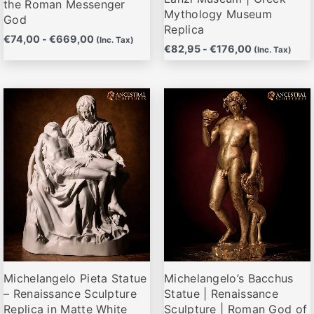
the Roman Messenger
Mythology Museum
producto
producto
God
Replica
€
74,00
-
€
669,00
(Inc. Tax)
€
82,95
-
€
176,00
(Inc. Tax)
Rango
Rango
Este
Este
de
de
producto
producto
precios:
precios:
desde
desde
tiene
tiene
€85,95
€69,00
múltiples
múltiples
hasta
hasta
variantes.
variantes.
€217,00
€665,00
Las
Las
opciones
opciones
se
se
pueden
pueden
elegir
elegir
Michelangelo Pieta Statue
Michelangelo’s Bacchus
en
en
– Renaissance Sculpture
Statue | Renaissance
la
la
Replica in Matte White
Sculpture | Roman God of