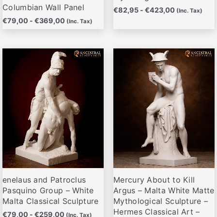
producto
producto
Columbian Wall Panel
€
82,95
-
€
423,00
(Inc. Tax)
€
79,00
-
€
369,00
(Inc. Tax)
Rango
Rango
Este
Este
de
de
producto
producto
precios:
precios:
desde
desde
tiene
tiene
€79,00
€79,00
múltiples
múltiples
hasta
hasta
variantes.
variantes.
€259,00
€319,00
Las
Las
opciones
opciones
se
se
pueden
pueden
elegir
elegir
enelaus and Patroclus
Mercury About to Kill
en
en
Pasquino Group – White
Argus – Malta White Matte
la
la
Malta Classical Sculpture
Mythological Sculpture –
página
página
Hermes Classical Art –
€
79,00
-
€
259,00
(Inc. Tax)