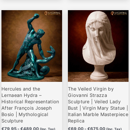
Rango
Rango
Este
Este
de
de
producto
producto
precios:
precios:
desde
desde
tiene
tiene
€79,95
€69,00
múltiples
múltiples
hasta
hasta
variantes.
variantes.
€489,00
€675,00
Las
Las
opciones
opciones
se
se
pueden
pueden
elegir
elegir
Hercules and the
The Veiled Virgin by
en
en
Lernaean Hydra –
Giovanni Strazza
la
la
Historical Representation
Sculpture | Veiled Lady
página
página
After François Joseph
Bust | Virgin Mary Statue |
de
de
Bosio | Mythological
Italian Marble Masterpiece
producto
producto
Sculpture
Replica
€
79,95
-
€
489,00
€
69,00
-
€
675,00
(Inc. Tax)
(Inc. Tax)