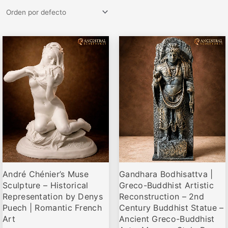
Rango
Rango
Este
Este
de
de
producto
producto
precios:
precios:
desde
desde
tiene
tiene
€79,00
€79,95
múltiples
múltiples
hasta
hasta
variantes.
variantes.
€359,00
€679,00
Las
Las
opciones
opciones
se
se
pueden
pueden
elegir
elegir
André Chénier’s Muse
Gandhara Bodhisattva |
en
en
Sculpture – Historical
Greco-Buddhist Artistic
la
la
Representation by Denys
Reconstruction – 2nd
página
página
Puech | Romantic French
Century Buddhist Statue –
de
de
Art
Ancient Greco-Buddhist
producto
producto