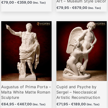
Art – Museum Style Decor
€
79,00
-
€
359,00
(Inc. Tax)
€
79,95
-
€
679,00
(Inc. Tax)
Rango
Rango
Este
Este
de
de
producto
producto
precios:
precios:
desde
desde
tiene
tiene
€64,95
€71,95
múltiples
múltiples
hasta
hasta
variantes.
variantes.
€467,00
€189,00
Las
Las
opciones
opciones
se
se
pueden
pueden
elegir
elegir
Augustus of Prima Porta –
Cupid and Psyche by
en
en
Malta White Matte Roman
Sergel – Neoclassical
la
la
Sculpture
Artistic Reconstruction
página
página
€
64,95
-
€
467,00
€
71,95
-
€
189,00
(Inc. Tax)
(Inc. Tax)
de
de