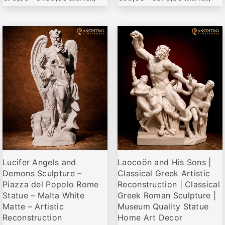
Rango
Rango
Este
Este
de
de
producto
producto
precios:
precios:
desde
desde
tiene
tiene
€69,00
€72,00
múltiples
múltiples
hasta
hasta
variantes.
variantes.
€335,00
€265,00
Las
Las
opciones
opciones
se
se
pueden
pueden
elegir
elegir
Lucifer Angels and
Laocoön and His Sons |
en
en
Demons Sculpture –
Classical Greek Artistic
la
la
Piazza del Popolo Rome
Reconstruction | Classical
página
página
Statue – Malta White
Greek Roman Sculpture |
de
de
Matte – Artistic
Museum Quality Statue
producto
producto
Reconstruction
Home Art Decor