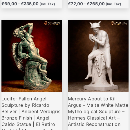
€
69,00
-
€
335,00
€
72,00
-
€
265,00
(Inc. Tax)
(Inc. Tax)
Rango
Rango
Este
Este
de
de
producto
producto
precios:
precios:
desde
desde
tiene
tiene
€72,00
€79,00
múltiples
múltiples
hasta
hasta
variantes.
variantes.
€285,00
€319,00
Las
Las
opciones
opciones
se
se
pueden
pueden
elegir
elegir
Lucifer Fallen Angel
Mercury About to Kill
en
en
Sculpture by Ricardo
Argus – Malta White Matte
la
la
Bellver | Ancient Verdigris
Mythological Sculpture –
página
página
Bronze Finish | Angel
Hermes Classical Art –
de
de
Caído Statue | El Retiro
Artistic Reconstruction
producto
producto