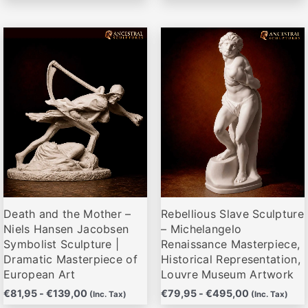
producto
producto
Rango
Rango
Este
Este
de
de
producto
producto
precios:
precios:
desde
desde
tiene
tiene
€81,95
€79,95
múltiples
múltiples
hasta
hasta
variantes.
variantes.
€139,00
€495,00
Las
Las
opciones
opciones
se
se
pueden
pueden
elegir
elegir
Death and the Mother –
Rebellious Slave Sculpture
en
en
Niels Hansen Jacobsen
– Michelangelo
la
la
Symbolist Sculpture |
Renaissance Masterpiece,
página
página
Dramatic Masterpiece of
Historical Representation,
de
de
European Art
Louvre Museum Artwork
producto
producto
€
81,95
-
€
139,00
€
79,95
-
€
495,00
(Inc. Tax)
(Inc. Tax)