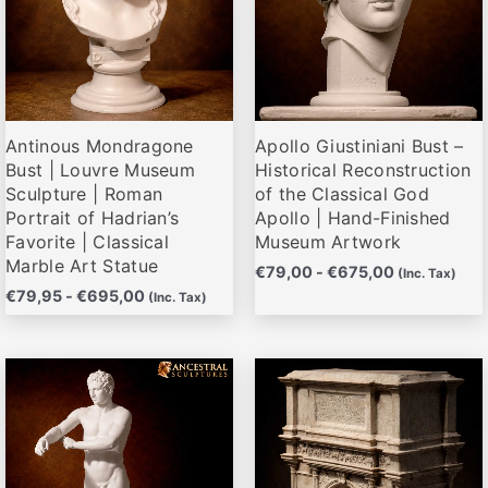
Las
Las
opciones
opciones
se
se
pueden
pueden
elegir
elegir
Antinous Mondragone
Apollo Giustiniani Bust –
en
en
Bust | Louvre Museum
Historical Reconstruction
la
la
Sculpture | Roman
of the Classical God
página
página
Portrait of Hadrian’s
Apollo | Hand-Finished
de
de
Favorite | Classical
Museum Artwork
producto
producto
Marble Art Statue
€
79,00
-
€
675,00
(Inc. Tax)
€
79,95
-
€
695,00
(Inc. Tax)
Rango
Rango
Este
Este
de
de
producto
producto
precios:
precios:
desde
desde
tiene
tiene
€68,00
€83,95
múltiples
múltiples
hasta
hasta
variantes.
variantes.
€675,00
€332,00