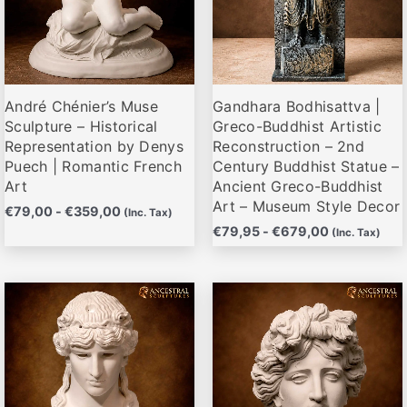
opciones
opciones
de
de
se
se
producto
producto
pueden
pueden
elegir
elegir
André Chénier’s Muse
Gandhara Bodhisattva |
en
en
Sculpture – Historical
Greco-Buddhist Artistic
la
la
Representation by Denys
Reconstruction – 2nd
página
página
Puech | Romantic French
Century Buddhist Statue –
de
de
Art
Ancient Greco-Buddhist
producto
producto
Art – Museum Style Decor
€
79,00
-
€
359,00
(Inc. Tax)
€
79,95
-
€
679,00
(Inc. Tax)
Rango
Rango
Este
Este
de
de
producto
producto
precios:
precios:
desde
desde
tiene
tiene
€79,95
€79,00
múltiples
múltiples
hasta
hasta
variantes.
variantes.
€695,00
€675,00