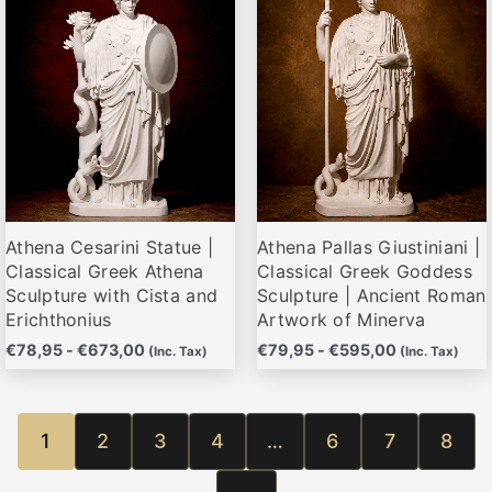
desde
desde
tiene
tiene
€78,95
€79,95
múltiples
múltiples
hasta
hasta
variantes.
variantes.
€673,00
€595,00
Las
Las
opciones
opciones
se
se
pueden
pueden
elegir
elegir
Athena Cesarini Statue |
Athena Pallas Giustiniani |
en
en
Classical Greek Athena
Classical Greek Goddess
la
la
Sculpture with Cista and
Sculpture | Ancient Roman
página
página
Erichthonius
Artwork of Minerva
de
de
€
78,95
-
€
673,00
€
79,95
-
€
595,00
(Inc. Tax)
(Inc. Tax)
producto
producto
1
2
3
4
…
6
7
8