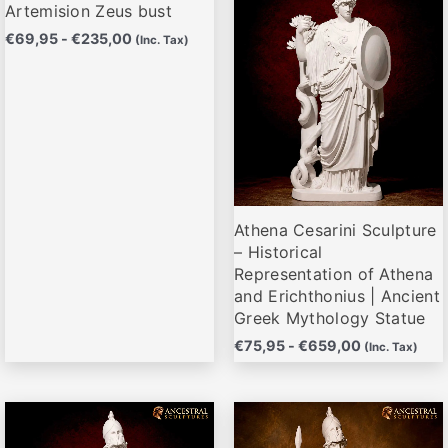
precios:
precios:
Artemision Zeus bust
desde
desde
tiene
tiene
€
69,95
-
€
235,00
€69,95
€75,95
(Inc. Tax)
múltiples
múltiples
hasta
hasta
variantes.
variantes.
€235,00
€659,00
Las
Las
opciones
opciones
se
se
pueden
pueden
elegir
elegir
Athena Cesarini Sculpture
en
en
– Historical
la
la
Representation of Athena
página
página
and Erichthonius | Ancient
de
de
Greek Mythology Statue
producto
producto
€
75,95
-
€
659,00
(Inc. Tax)
Rango
Rango
Este
Este
de
de
producto
producto
precios:
precios: