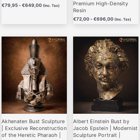
producto
producto
Premium High-Density
€
79,95
-
€
649,00
(Inc. Tax)
Resin
€
72,00
-
€
696,00
(Inc. Tax)
Rango
Rango
Este
Este
de
de
producto
producto
precios:
precios:
desde
desde
tiene
tiene
€72,00
€69,00
múltiples
múltiples
hasta
hasta
variantes.
variantes.
€696,00
€689,00
Las
Las
opciones
opciones
se
se
pueden
pueden
elegir
elegir
Akhenaten Bust Sculpture
Albert Einstein Bust by
en
en
| Exclusive Reconstruction
Jacob Epstein | Modernist
la
la
of the Heretic Pharaoh |
Sculpture Portrait |
página
página