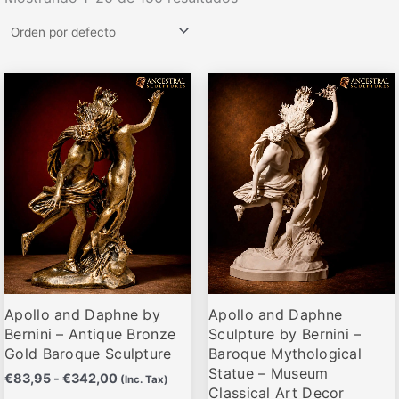
Rango
Rango
Este
Este
de
de
producto
producto
precios:
precios:
desde
desde
tiene
tiene
€83,95
€83,95
múltiples
múltiples
hasta
hasta
variantes.
variantes.
€342,00
€342,00
Las
Las
opciones
opciones
se
se
pueden
pueden
elegir
elegir
Apollo and Daphne by
Apollo and Daphne
en
en
Bernini – Antique Bronze
Sculpture by Bernini –
la
la
Gold Baroque Sculpture
Baroque Mythological
página
página
Statue – Museum
€
83,95
-
€
342,00
(Inc. Tax)
de
de
Classical Art Decor