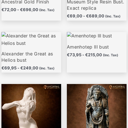
Ancestral Gold Finish
Museum Style Resin Bust.
de
de
Exact replica
€
72,00
-
€
696,00
(Inc. Tax)
producto
producto
€
69,00
-
€
689,00
(Inc. Tax)
Rango
Rango
Este
Este
de
de
producto
producto
precios:
precios:
Amenhotep III bust
desde
desde
tiene
tiene
Alexander the Great as
€
73,95
-
€
215,00
€69,95
€73,95
(Inc. Tax)
múltiples
múltiples
Helios bust
hasta
hasta
variantes.
variantes.
€249,00
€215,00
€
69,95
-
€
249,00
(Inc. Tax)
Las
Las
opciones
opciones
Rango
Rango
Este
Este
se
se
de
de
producto
producto
pueden
pueden
precios:
precios:
desde
desde
tiene
tiene
elegir
elegir
€79,00
€79,95
múltiples
múltiples
en
en
hasta
hasta
variantes.
variantes.
la
la
€359,00
€679,00
Las
Las
página
página