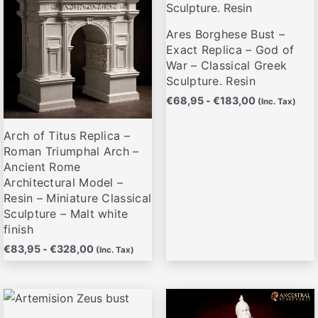
múltiples
múltiples
hasta
hasta
variantes.
variantes.
€328,00
€183,00
Ares Borghese Bust –
Las
Las
Exact Replica – God of
opciones
opciones
War – Classical Greek
Sculpture. Resin
se
se
pueden
pueden
€
68,95
-
€
183,00
(Inc. Tax)
elegir
elegir
Arch of Titus Replica –
en
en
Roman Triumphal Arch –
la
la
Ancient Rome
página
página
Architectural Model –
de
de
Resin – Miniature Classical
producto
producto
Sculpture – Malt white
finish
€
83,95
-
€
328,00
(Inc. Tax)
Rango
Rango
Este
Este
de
de
producto
producto