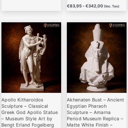
producto
producto
€
83,95
-
€
342,00
(Inc. Tax)
Rango
Rango
Este
Este
de
de
producto
producto
precios:
precios:
desde
desde
tiene
tiene
€79,95
€72,00
múltiples
múltiples
hasta
hasta
variantes.
variantes.
€649,00
€696,00
Las
Las
opciones
opciones
se
se
pueden
pueden
elegir
elegir
Apollo Kitharoidos
Akhenaten Bust – Ancient
en
en
Sculpture – Classical
Egyptian Pharaoh
la
la
Greek God Apollo Statue
Sculpture – Amarna
página
página
– Museum Style Art by
Period Museum Replica –
de
de
Bengt Erland Fogelberg
Matte White Finish –