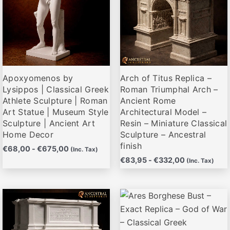
Las
Las
opciones
opciones
se
se
pueden
pueden
elegir
elegir
Apoxyomenos by
Arch of Titus Replica –
en
en
Lysippos | Classical Greek
Roman Triumphal Arch –
la
la
Athlete Sculpture | Roman
Ancient Rome
página
página
Art Statue | Museum Style
Architectural Model –
de
de
Sculpture | Ancient Art
Resin – Miniature Classical
producto
producto
Home Decor
Sculpture – Ancestral
finish
€
68,00
-
€
675,00
(Inc. Tax)
€
83,95
-
€
332,00
(Inc. Tax)
Rango
Rango
Este
Este
de
de
producto
producto
precios:
precios:
desde
desde
tiene
tiene
€83,95
€68,95