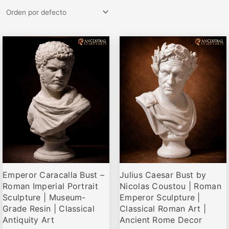
Rango
Rango
Este
Este
de
de
producto
producto
precios:
precios:
desde
desde
tiene
tiene
€79,95
€68,00
múltiples
múltiples
hasta
hasta
variantes.
variantes.
€679,00
€499,00
Las
Las
opciones
opciones
se
se
pueden
pueden
elegir
elegir
Emperor Caracalla Bust –
Julius Caesar Bust by
en
en
Roman Imperial Portrait
Nicolas Coustou | Roman
la
la
Sculpture | Museum-
Emperor Sculpture |
página
página
Grade Resin | Classical
Classical Roman Art |
de
de
Antiquity Art
Ancient Rome Decor
producto
producto