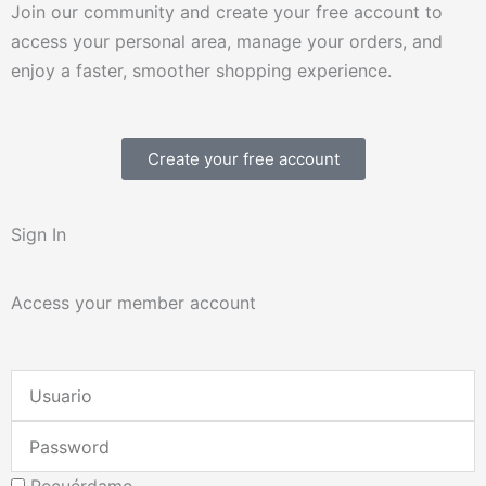
Join our community and create your free account to
access your personal area, manage your orders, and
enjoy a faster, smoother shopping experience.
Create your free account
Sign In
Access your member account
Username
or
Password
Email
Address