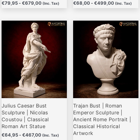
€
79,95
-
€
679,00
€
68,00
-
€
499,00
(Inc. Tax)
(Inc. Tax)
Rango
Rango
Este
Este
de
de
producto
producto
precios:
precios:
desde
desde
tiene
tiene
€64,95
€68,00
múltiples
múltiples
hasta
hasta
variantes.
variantes.
€467,00
€485,00
Las
Las
opciones
opciones
se
se
pueden
pueden
elegir
elegir
Julius Caesar Bust
Trajan Bust | Roman
en
en
Sculpture | Nicolas
Emperor Sculpture |
la
la
Coustou | Classical
Ancient Rome Portrait |
página
página
Roman Art Statue
Classical Historical
de
de
Artwork
€
64,95
-
€
467,00
(Inc. Tax)
producto
producto