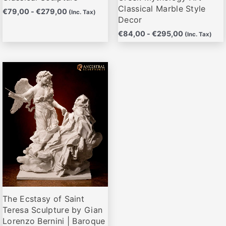
producto
producto
Classical Marble Style
€
79,00
-
€
279,00
(Inc. Tax)
Decor
€
84,00
-
€
295,00
(Inc. Tax)
Rango
Este
de
producto
precios:
desde
tiene
€89,00
múltiples
hasta
variantes.
€315,00
Las
opciones
se
pueden
elegir
The Ecstasy of Saint
en
Teresa Sculpture by Gian
la
Lorenzo Bernini | Baroque
página