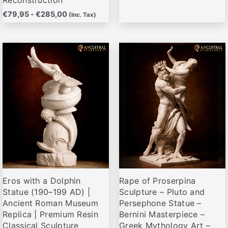
€
79,95
-
€
285,00
(Inc. Tax)
Rango
Rango
Este
Este
de
de
producto
producto
precios:
precios:
desde
desde
tiene
tiene
€79,00
€84,00
múltiples
múltiples
hasta
hasta
variantes.
variantes.
€279,00
€295,00
Las
Las
opciones
opciones
se
se
pueden
pueden
elegir
elegir
Eros with a Dolphin
Rape of Proserpina
en
en
Statue (190–199 AD) |
Sculpture – Pluto and
la
la
Ancient Roman Museum
Persephone Statue –
página
página
Replica | Premium Resin
Bernini Masterpiece –
de
de
Classical Sculpture
Greek Mythology Art –