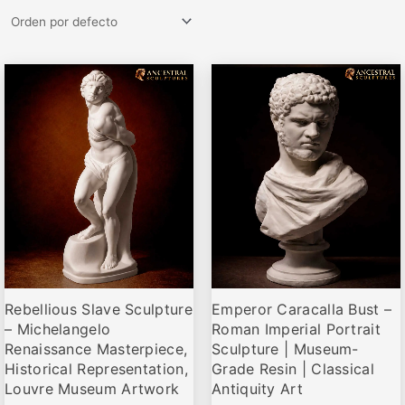
Rango
Rango
Este
Este
de
de
producto
producto
precios:
precios:
desde
desde
tiene
tiene
€79,95
€79,95
múltiples
múltiples
hasta
hasta
variantes.
variantes.
€495,00
€679,00
Las
Las
opciones
opciones
se
se
pueden
pueden
elegir
elegir
Rebellious Slave Sculpture
Emperor Caracalla Bust –
en
en
– Michelangelo
Roman Imperial Portrait
la
la
Renaissance Masterpiece,
Sculpture | Museum-
página
página
Historical Representation,
Grade Resin | Classical
de
de
Louvre Museum Artwork
Antiquity Art
producto
producto