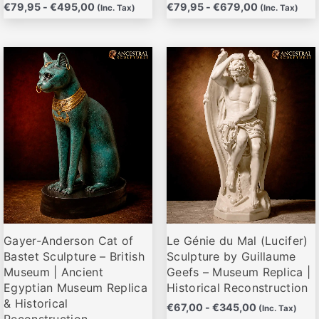
€
79,95
-
€
495,00
€
79,95
-
€
679,00
(Inc. Tax)
(Inc. Tax)
Rango
Rango
Este
Este
de
de
producto
producto
precios:
precios:
desde
desde
tiene
tiene
€79,95
€67,00
múltiples
múltiples
hasta
hasta
variantes.
variantes.
€285,00
€345,00
Las
Las
opciones
opciones
se
se
pueden
pueden
elegir
elegir
Gayer-Anderson Cat of
Le Génie du Mal (Lucifer)
en
en
Bastet Sculpture – British
Sculpture by Guillaume
la
la
Museum | Ancient
Geefs – Museum Replica |
página
página
Egyptian Museum Replica
Historical Reconstruction
de
de
& Historical
€
67,00
-
€
345,00
(Inc. Tax)
producto
producto
Reconstruction