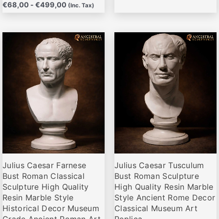
€
68,00
-
€
499,00
(Inc. Tax)
Rango
Rango
Este
Este
de
de
producto
producto
precios:
precios:
desde
desde
tiene
tiene
€69,00
€69,00
múltiples
múltiples
hasta
hasta
variantes.
variantes.
€675,00
€675,00
Las
Las
opciones
opciones
se
se
pueden
pueden
elegir
elegir
Julius Caesar Farnese
Julius Caesar Tusculum
en
en
Bust Roman Classical
Bust Roman Sculpture
la
la
Sculpture High Quality
High Quality Resin Marble
página
página
Resin Marble Style
Style Ancient Rome Decor
de
de
Historical Decor Museum
Classical Museum Art
producto
producto
Grade Ancient Roman Art
Replica