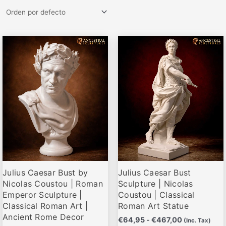
Rango
Rango
Este
Este
de
de
producto
producto
precios:
precios:
desde
desde
tiene
tiene
€68,00
€64,95
múltiples
múltiples
hasta
hasta
variantes.
variantes.
€499,00
€467,00
Las
Las
opciones
opciones
se
se
pueden
pueden
elegir
elegir
Julius Caesar Bust by
Julius Caesar Bust
en
en
Nicolas Coustou | Roman
Sculpture | Nicolas
la
la
Emperor Sculpture |
Coustou | Classical
página
página
Classical Roman Art |
Roman Art Statue
de
de
Ancient Rome Decor
€
64,95
-
€
467,00
(Inc. Tax)
producto
producto