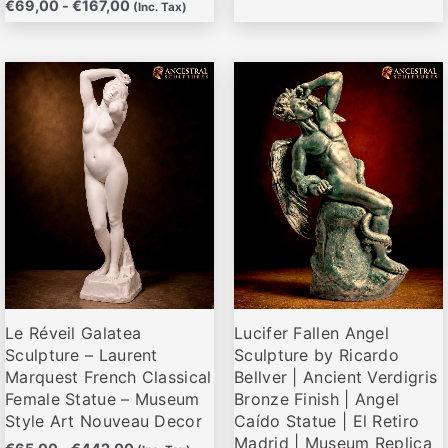
€
69,00
-
€
167,00
(Inc. Tax)
Rango
Rango
Este
Este
de
de
producto
producto
precios:
precios:
desde
desde
tiene
tiene
€65,00
€72,00
múltiples
múltiples
hasta
hasta
variantes.
variantes.
€442,00
€285,00
Las
Las
opciones
opciones
se
se
pueden
pueden
elegir
elegir
Le Réveil Galatea
Lucifer Fallen Angel
en
en
Sculpture – Laurent
Sculpture by Ricardo
la
la
Marquest French Classical
Bellver | Ancient Verdigris
página
página
Female Statue – Museum
Bronze Finish | Angel
de
de
Style Art Nouveau Decor
Caído Statue | El Retiro
producto
producto
Madrid | Museum Replica