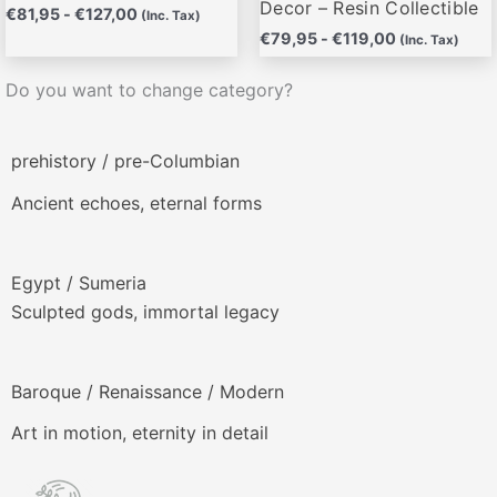
producto
producto
Decor – Resin Collectible
€
81,95
-
€
127,00
(Inc. Tax)
€
79,95
-
€
119,00
(Inc. Tax)
Do you want to change category?
prehistory / pre-Columbian
Ancient echoes, eternal forms
Egypt / Sumeria
Sculpted gods, immortal legacy
Baroque / Renaissance / Modern
Art in motion, eternity in detail