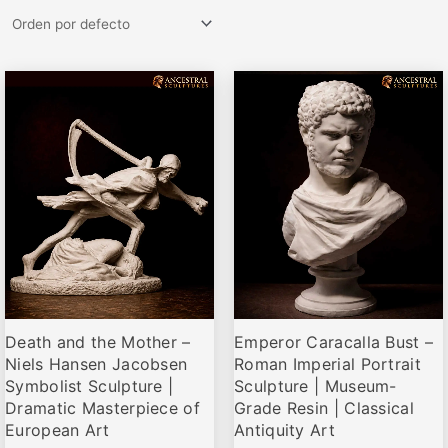
Rango
Rango
Este
Este
de
de
producto
producto
precios:
precios:
desde
desde
tiene
tiene
€81,95
€79,95
múltiples
múltiples
hasta
hasta
variantes.
variantes.
€139,00
€679,00
Las
Las
opciones
opciones
se
se
pueden
pueden
elegir
elegir
Death and the Mother –
Emperor Caracalla Bust –
en
en
Niels Hansen Jacobsen
Roman Imperial Portrait
la
la
Symbolist Sculpture |
Sculpture | Museum-
página
página
Dramatic Masterpiece of
Grade Resin | Classical
de
de
European Art
Antiquity Art
producto
producto