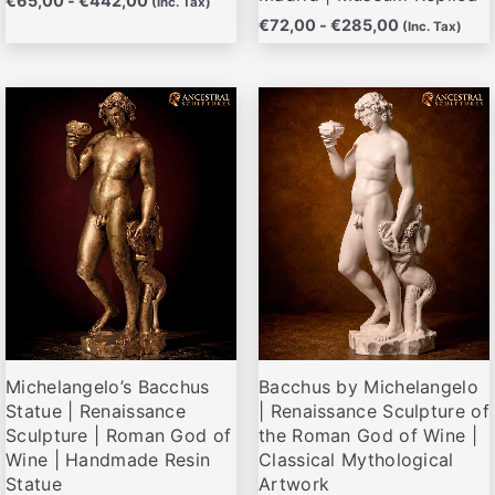
€
65,00
-
€
442,00
(Inc. Tax)
€
72,00
-
€
285,00
(Inc. Tax)
Rango
Rango
Este
Este
de
de
producto
producto
precios:
precios:
desde
desde
tiene
tiene
€69,00
€69,00
múltiples
múltiples
hasta
hasta
variantes.
variantes.
€665,00
€665,00
Las
Las
opciones
opciones
se
se
pueden
pueden
elegir
elegir
Michelangelo’s Bacchus
Bacchus by Michelangelo
en
en
Statue | Renaissance
| Renaissance Sculpture of
la
la
Sculpture | Roman God of
the Roman God of Wine |
página
página
Wine | Handmade Resin
Classical Mythological
de
de
Statue
Artwork