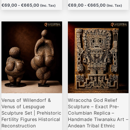
producto
producto
€
69,00
-
€
665,00
€
69,00
-
€
665,00
(Inc. Tax)
(Inc. Tax)
Rango
Rango
Este
Este
de
de
producto
producto
precios:
precios:
desde
desde
tiene
tiene
€81,95
€79,95
múltiples
múltiples
hasta
hasta
variantes.
variantes.
€127,00
€119,00
Las
Las
opciones
opciones
se
se
pueden
pueden
elegir
elegir
Venus of Willendorf &
Wiracocha God Relief
en
en
Venus of Lespugue
Sculpture – Exact Pre-
la
la
Sculpture Set | Prehistoric
Columbian Replica –
página
página
Fertility Figures Historical
Handmade Tiwanaku Art –
de
de
Reconstruction
Andean Tribal Ethnic