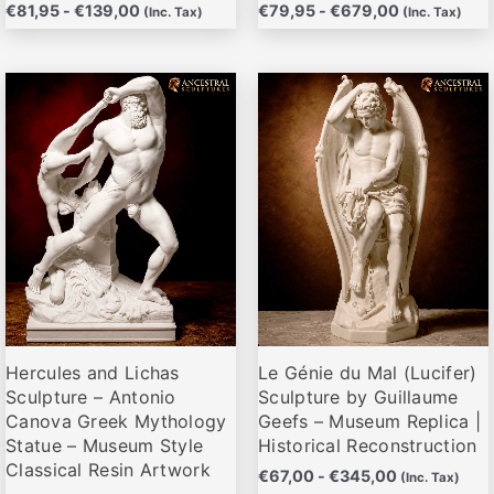
€
81,95
-
€
139,00
€
79,95
-
€
679,00
(Inc. Tax)
(Inc. Tax)
Rango
Rango
Este
Este
de
de
producto
producto
precios:
precios:
desde
desde
tiene
tiene
€69,00
€67,00
múltiples
múltiples
hasta
hasta
variantes.
variantes.
€167,00
€345,00
Las
Las
opciones
opciones
se
se
pueden
pueden
elegir
elegir
Hercules and Lichas
Le Génie du Mal (Lucifer)
en
en
Sculpture – Antonio
Sculpture by Guillaume
la
la
Canova Greek Mythology
Geefs – Museum Replica |
página
página
Statue – Museum Style
Historical Reconstruction
de
de
Classical Resin Artwork
€
67,00
-
€
345,00
(Inc. Tax)
producto
producto