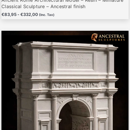
Classical Sculpture – Ancestral finish
€
83,95
-
€
332,00
(Inc. Tax)
Rango
Este
de
producto
precios:
desde
tiene
€83,95
múltiples
hasta
variantes.
€328,00
Las
opciones
se
pueden
elegir
en
la
página