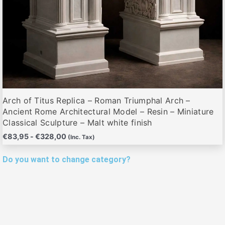
de
producto
Arch of Titus Replica – Roman Triumphal Arch –
Ancient Rome Architectural Model – Resin – Miniature
Classical Sculpture – Malt white finish
€
83,95
-
€
328,00
(Inc. Tax)
Do you want to change category?