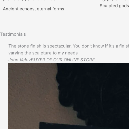
Sculpted gods
Ancient echoes, eternal forms
Testimonials
The stone finish is spectacular. You don't know if it's a finis
varying the sculpture to my needs
John Velez
BUYER OF OUR ONLINE STORE