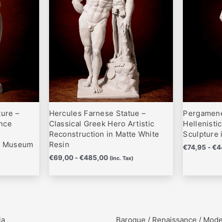
hasta
variantes.
variantes.
0
€485,00
Las
Las
opciones
opciones
se
se
pueden
pueden
elegir
elegir
en
en
la
la
página
página
ture –
Hercules Farnese Statue –
Pergamene
de
de
nce
Classical Greek Hero Artistic
Hellenisti
producto
producto
Reconstruction in Matte White
Sculpture 
re Museum
Resin
€
74,95
-
€
4
€
69,00
-
€
485,00
(Inc. Tax)
ia
Baroque / Renaissance / Mod