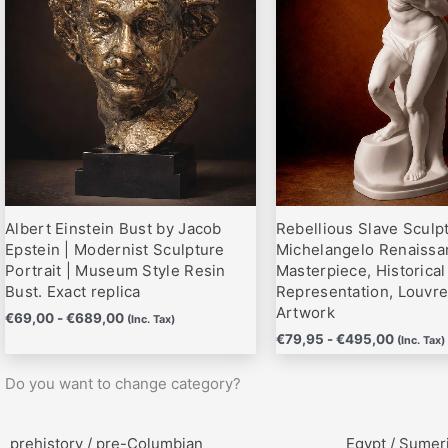
hasta
hasta
variantes.
variantes.
€689,00
€495,0
Las
Las
opciones
opciones
se
se
pueden
pueden
elegir
elegir
en
en
la
la
página
página
Albert Einstein Bust by Jacob
Rebellious Slave Sculp
de
de
Epstein | Modernist Sculpture
Michelangelo Renaissa
producto
producto
Portrait | Museum Style Resin
Masterpiece, Historical
Bust. Exact replica
Representation, Louv
Artwork
€
69,00
-
€
689,00
(Inc. Tax)
€
79,95
-
€
495,00
(Inc. Tax)
Do you want to change category?
prehistory / pre-Columbian
Egypt / Sumer