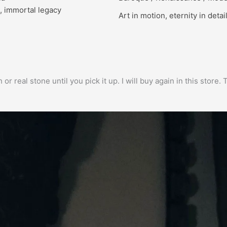
, immortal legacy
Art in motion, eternity in detai
h or real stone until you pick it up. I will buy again in this stor