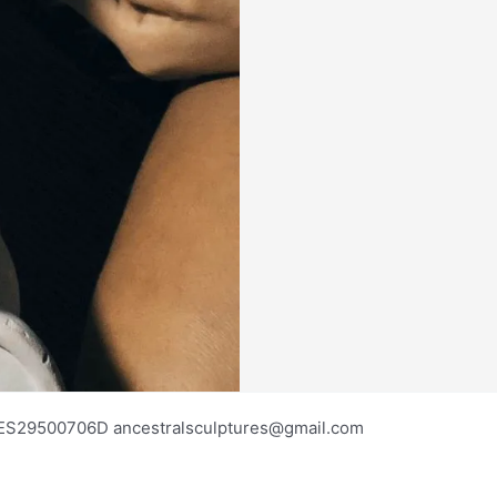
os ES29500706D ancestralsculptures@gmail.com