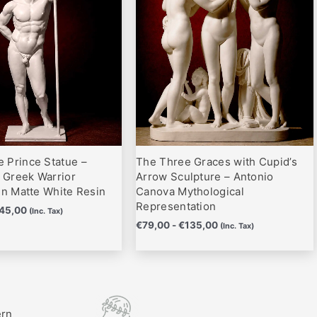
hasta
hasta
variantes.
€445,00
€135,00
Las
opciones
se
pueden
elegir
en
la
página
 Prince Statue –
The Three Graces with Cupid’s
de
c Greek Warrior
Arrow Sculpture – Antonio
producto
in Matte White Resin
Canova Mythological
Representation
45,00
(Inc. Tax)
€
79,00
-
€
135,00
(Inc. Tax)
ern