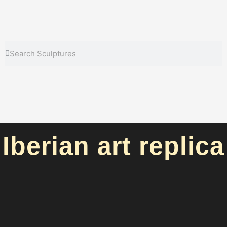
Search
Search
Iberian art replica