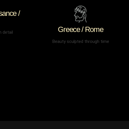
sance /
Greece / Rome
n detail
Beauty sculpted through time