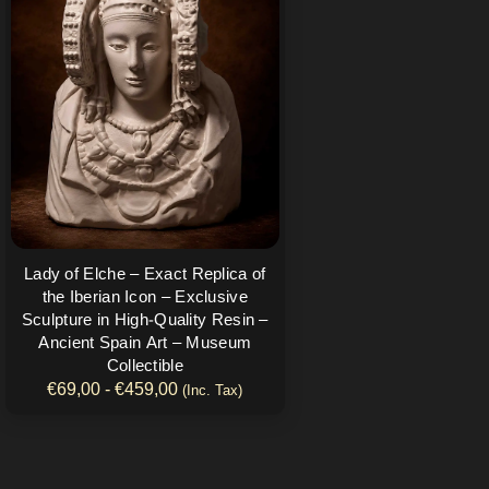
desde
múltiples
€69,00
variantes.
hasta
€459,00
Las
opciones
se
pueden
elegir
en
la
página
Lady of Elche – Exact Replica of
de
the Iberian Icon – Exclusive
producto
Sculpture in High-Quality Resin –
Ancient Spain Art – Museum
Collectible
€
69,00
-
€
459,00
(Inc. Tax)