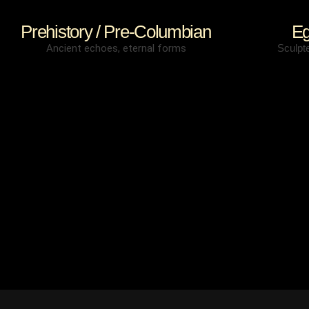
Prehistory / Pre-Columbian
Eg
Ancient echoes, eternal forms
Sculpt