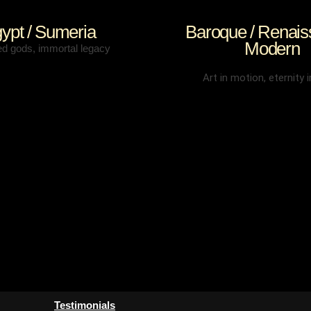
ypt / Sumeria
Baroque / Renais
Modern
ed gods, immortal legacy
Art in motion, eternity i
Testimonials